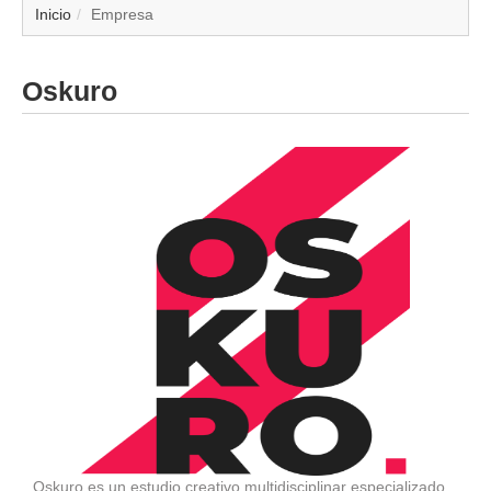
▼
Inicio
Empresa
▼
Oskuro
▼
▼
▼
▼
▼
▼
Oskuro es un estudio creativo multidisciplinar especializado