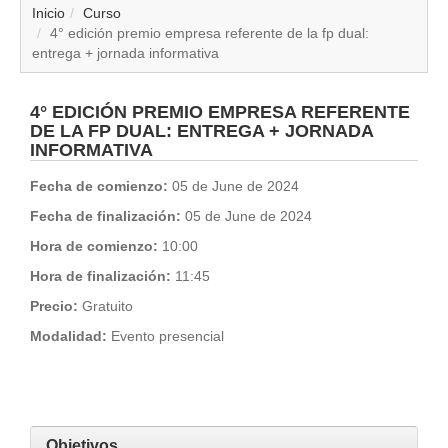
▼
Inicio
Curso
4° edición premio empresa referente de la fp dual:
entrega + jornada informativa
▼
▼
4° EDICIÓN PREMIO EMPRESA REFERENTE
DE LA FP DUAL: ENTREGA + JORNADA
INFORMATIVA
▼
Fecha de comienzo:
05 de June de 2024
▼
Fecha de finalización:
05 de June de 2024
Hora de comienzo:
10:00
▼
Hora de finalización:
11:45
▼
Precio:
Gratuito
Modalidad:
Evento presencial
▼
Objetivos