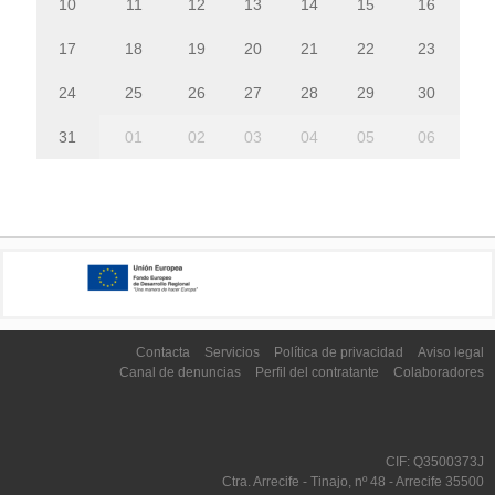
10
11
12
13
14
15
16
17
18
19
20
21
22
23
24
25
26
27
28
29
30
31
01
02
03
04
05
06
Contacta
Servicios
Política de privacidad
Aviso legal
Canal de denuncias
Perfil del contratante
Colaboradores
CIF: Q3500373J
Ctra. Arrecife - Tinajo, nº 48 - Arrecife 35500