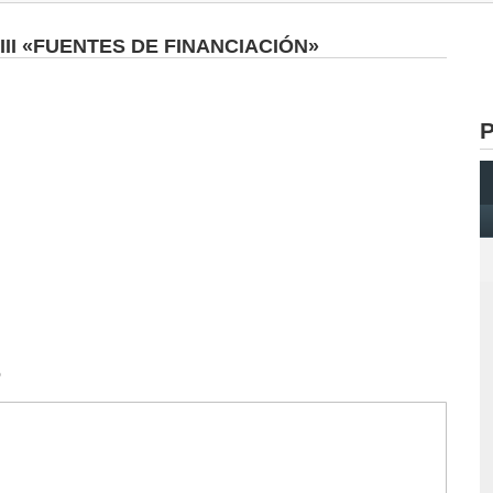
II «FUENTES DE FINANCIACIÓN»
P
o