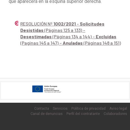
que aparecerá en la esquina superior derecha.
RESOLUCIÓN Nº
1002/2021
–
Solicitudes
Desistidas
(Páginas 125 a 133) –
Desestimadas
(Páginas 134 a 144) –
Excluidas
(Paginas 145 a 147) –
Anuladas
(Páginas 148 a 151)
Contacta
Servicios
Política de privacidad
Aviso legal
Canal de denuncias
Perfil del contratante
Colaboradores