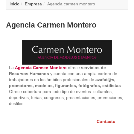
▼
Inicio
Empresa
Agencia carmen montero
▼
Agencia Carmen Montero
▼
▼
▼
La
Agencia Carmen Montero
ofrece
servicios de
Recursos Humanos
y cuenta con una amplia cartera de
▼
trabajadores en los ámbitos profesionales de
azafat@s,
promotores, modelos, figurantes, fotógrafos, estilistas
…
▼
Ofrece cobertura para todo tipo de eventos: culturales,
deportivos, ferias, congresos, presentaciones, promociones,
desfiles.
▼
Contacto