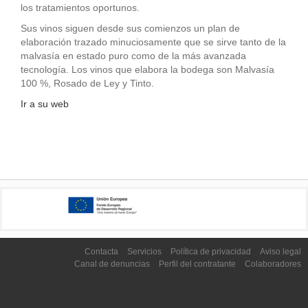
los tratamientos oportunos.
Sus vinos siguen desde sus comienzos un plan de
elaboración trazado minuciosamente que se sirve tanto de la
malvasía en estado puro como de la más avanzada
tecnología. Los vinos que elabora la bodega son Malvasía
100 %, Rosado de Ley y Tinto.
Ir a su web
Contacta
Servicios
Política de privacidad
Aviso legal
Canal de denuncias
Perfil del contratante
Colaboradores