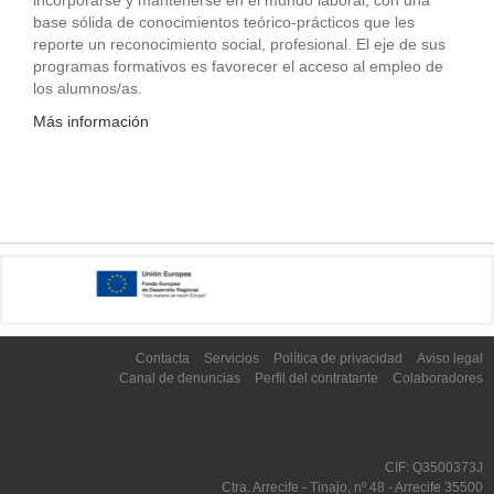
base sólida de conocimientos teórico-prácticos que les
reporte un reconocimiento social, profesional. El eje de sus
programas formativos es favorecer el acceso al empleo de
los alumnos/as.
Más información
Contacta
Servicios
Política de privacidad
Aviso legal
Canal de denuncias
Perfil del contratante
Colaboradores
CIF: Q3500373J
Ctra. Arrecife - Tinajo, nº 48 - Arrecife 35500