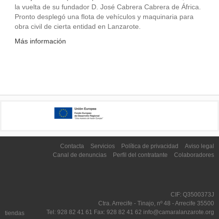
la vuelta de su fundador D. José Cabrera Cabrera de África.
Pronto desplegó una flota de vehículos y maquinaria para
obra civil de cierta entidad en Lanzarote.
Más información
Contacta
Servicios
Política de privacidad
Aviso legal
Canal de denuncias
Perfil del contratante
Colaboradores
CIF: Q3500373J
Ctra. Arrecife - Tinajo, nº 48 - Arrecife 35500
Tel: 928 82 41 61 Fax: 928 82 41 62 info@camaralanzarote.org
tiendas