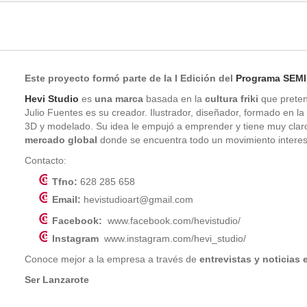
Este proyecto formó parte de la I Edición del
Programa SEM
Hevi Studio
es
una marca
basada en la
cultura friki
que pretend
Julio Fuentes es su creador. Ilustrador, diseñador, formado en 
3D y modelado. Su idea le empujó a emprender y tiene muy cla
mercado global
donde se encuentra todo un movimiento interes
Contacto:
Tfno:
628 285 658
Email:
hevistudioart@gmail.com
Facebook:
www.facebook.com/hevistudio/
Instagram
www.instagram.com/hevi_studio/
Conoce mejor a la empresa a través de
entrevistas y noticias
Ser Lanzarote