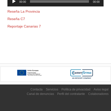
00:00
00:00
de
audio
Reseña La Provincia
Reseña C7
Reportaje Canarias 7
Contacta
Servicios
Política de privacidad
Aviso legal
Canal de denuncias
Perfil del contratante
Colaboradores