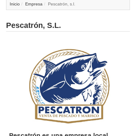
▼
Inicio
Empresa
Pescatrón, s.l.
▼
Pescatrón, S.L.
▼
▼
▼
▼
▼
▼
Pescatrón es una
empresa local