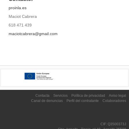
proinla.es
Maciot Cabrera
618 471 439
maciotcabrera@gmail.com
Contacta
Servicios
Política de privacidad
Aviso legal
Canal de denuncias
Perfil del contratante
Colaboradores
CIF: Q3500373J