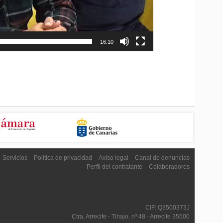
16:10
Servicios
Política de privacidad
Aviso legal
Canal de denuncias
Perfil del contratante
Colaboradores
CIF: Q3500373J
Ctra. Arrecife - Tinajo, nº 48 - Arrecife 35500