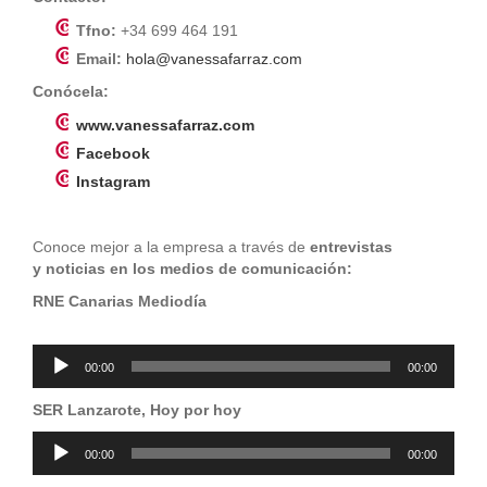
Tfno:
+34 699 464 191
Email:
hola@vanessafarraz.com
Conócela:
www.vanessafarraz.com
Facebook
Instagram
Conoce mejor a la empresa a través de
entrevistas
y noticias en los medios de comunicación:
RNE Canarias Mediodía
Reproductor
00:00
00:00
de
audio
SER Lanzarote, Hoy por hoy
Reproductor
00:00
00:00
de
audio