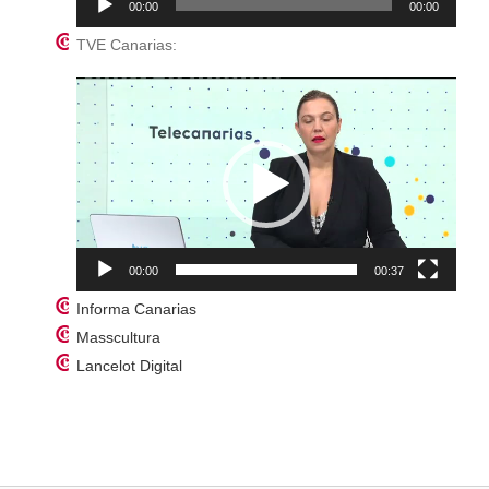
00:00
00:00
de
audio
TVE Canarias:
Reproductor
de
vídeo
00:00
00:37
Informa Canarias
Masscultura
Lancelot Digital