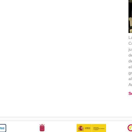
L
C
j
d
d
e
g
al
A
S