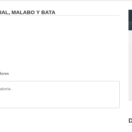
IAL, MALABO Y BATA
dores
atoria.