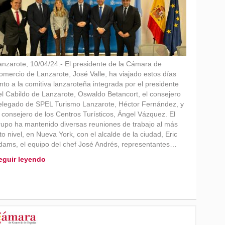
anzarote, 10/04/24.- El presidente de la Cámara de
omercio de Lanzarote, José Valle, ha viajado estos días
unto a la comitiva lanzaroteña integrada por el presidente
el Cabildo de Lanzarote, Oswaldo Betancort, el consejero
elegado de SPEL Turismo Lanzarote, Héctor Fernández, y
l consejero de los Centros Turísticos, Ángel Vázquez. El
rupo ha mantenido diversas reuniones de trabajo al más
to nivel, en Nueva York, con el alcalde de la ciudad, Eric
dams, el equipo del chef José Andrés, representantes…
eguir leyendo