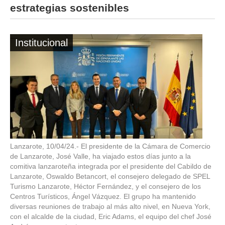
estrategias sostenibles
Institucional
Lanzarote, 10/04/24.- El presidente de la Cámara de Comercio
de Lanzarote, José Valle, ha viajado estos días junto a la
comitiva lanzaroteña integrada por el presidente del Cabildo de
Lanzarote, Oswaldo Betancort, el consejero delegado de SPEL
Turismo Lanzarote, Héctor Fernández, y el consejero de los
Centros Turísticos, Ángel Vázquez. El grupo ha mantenido
diversas reuniones de trabajo al más alto nivel, en Nueva York,
con el alcalde de la ciudad, Eric Adams, el equipo del chef José