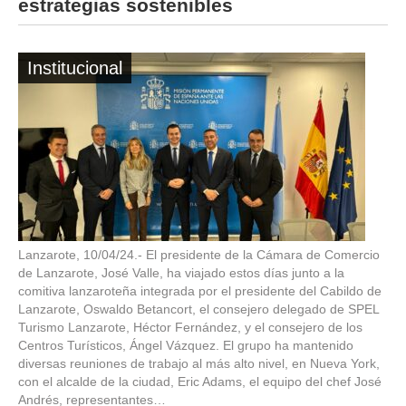
estrategias sostenibles
Institucional
Lanzarote, 10/04/24.- El presidente de la Cámara de Comercio
de Lanzarote, José Valle, ha viajado estos días junto a la
comitiva lanzaroteña integrada por el presidente del Cabildo de
Lanzarote, Oswaldo Betancort, el consejero delegado de SPEL
Turismo Lanzarote, Héctor Fernández, y el consejero de los
Centros Turísticos, Ángel Vázquez. El grupo ha mantenido
diversas reuniones de trabajo al más alto nivel, en Nueva York,
con el alcalde de la ciudad, Eric Adams, el equipo del chef José
Andrés, representantes…