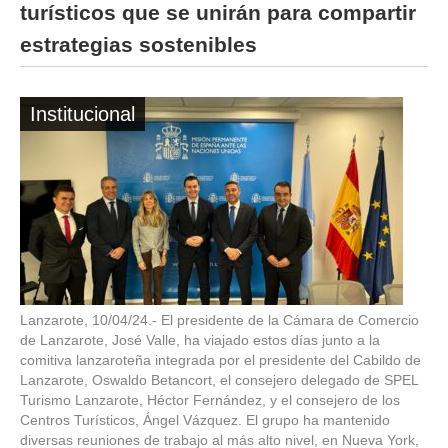
turísticos que se unirán para compartir
estrategias sostenibles
Institucional
Lanzarote, 10/04/24.- El presidente de la Cámara de Comercio
de Lanzarote, José Valle, ha viajado estos días junto a la
comitiva lanzaroteña integrada por el presidente del Cabildo de
Lanzarote, Oswaldo Betancort, el consejero delegado de SPEL
Turismo Lanzarote, Héctor Fernández, y el consejero de los
Centros Turísticos, Ángel Vázquez. El grupo ha mantenido
diversas reuniones de trabajo al más alto nivel, en Nueva York,