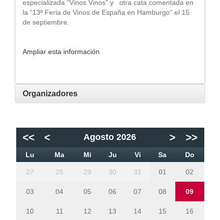
especializada “Vinos Vinos” y otra cata comentada en
la “13ª Feria de Vinos de España en Hamburgo” el 15
de septiembre.
Ampliar esta información
Organizadores
<<
<
>
>>
Agosto 2026
Lu
Ma
Mi
Ju
Vi
Sa
Do
27
28
29
30
31
01
02
03
04
05
06
07
08
09
10
11
12
13
14
15
16