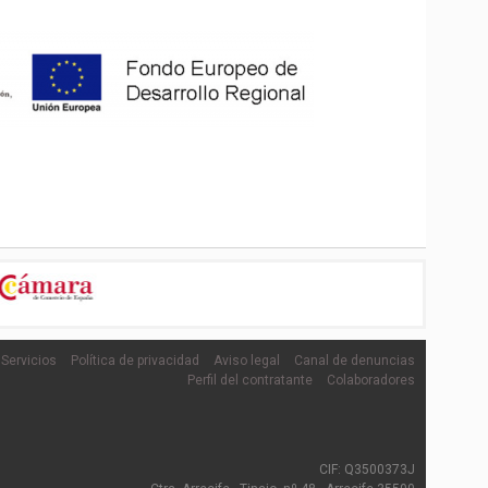
Servicios
Política de privacidad
Aviso legal
Canal de denuncias
Perfil del contratante
Colaboradores
CIF: Q3500373J