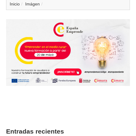
▼
Inicio
Imágen
▼
▼
▼
▼
▼
▼
Infórmate e inscríbete aquí
▼
Entradas recientes