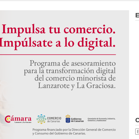
E
C
C