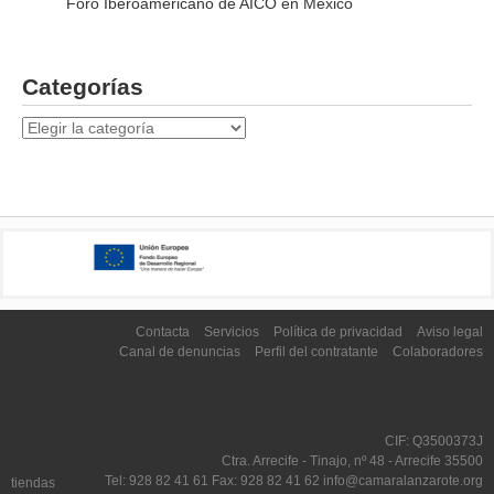
Foro Iberoamericano de AICO en México
Categorías
Categorías
Contacta
Servicios
Política de privacidad
Aviso legal
Canal de denuncias
Perfil del contratante
Colaboradores
CIF: Q3500373J
Ctra. Arrecife - Tinajo, nº 48 - Arrecife 35500
Tel: 928 82 41 61 Fax: 928 82 41 62 info@camaralanzarote.org
tiendas