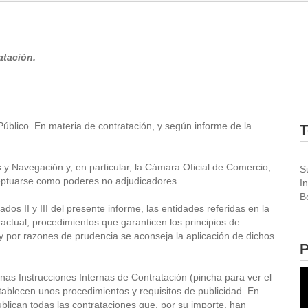
atación.
lico. En materia de contratación, y según informe de la
T
s y Navegación y, en particular, la Cámara Oficial de Comercio,
S
eptuarse como poderes no adjudicadores.
I
B
dos II y III del presente informe, las entidades referidas en la
ractual, procedimientos que garanticen los principios de
 y por razones de prudencia se aconseja la aplicación de dichos
P
s Instrucciones Internas de Contratación (pincha para ver el
tablecen unos procedimientos y requisitos de publicidad. En
blican todas las contrataciones que, por su importe, han