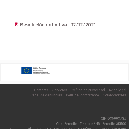
.
Resolución definitiva | 02/12/2021
Contacta
Servicios
Política de privacidad
Aviso legal
Canal de denuncias
Perfil del contratante
Colaboradores
CIF: Q3500373J
Ctra. Arrecife - Tinajo, nº 48 - Arrecife 35500
Tel: 928 82 41 61 Fax: 928 82 41 62 info@camaralanzarote.org