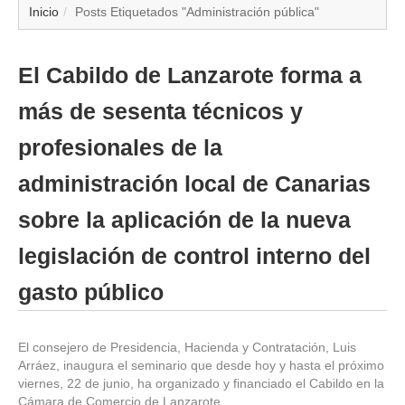
▼
Inicio
Posts Etiquetados "Administración pública"
▼
El Cabildo de Lanzarote forma a
▼
más de sesenta técnicos y
▼
profesionales de la
administración local de Canarias
▼
sobre la aplicación de la nueva
▼
legislación de control interno del
▼
gasto público
▼
El consejero de Presidencia, Hacienda y Contratación, Luis
Arráez, inaugura el seminario que desde hoy y hasta el próximo
viernes, 22 de junio, ha organizado y financiado el Cabildo en la
Cámara de Comercio de Lanzarote.