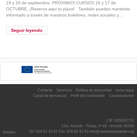
19 y 20 de septiembre. PRÓXIMOS CURSOS 16 y 17 de
OCTUBRE. ¡Reserva aquí tu plaza! También puedes mantente
informado a través de nuestros boletines, redes sociales y…
Seguir leyendo
Contacta
Servicios
Política de privacidad
Aviso legal
Canal de denuncias
Perfil del contratante
Colaboradores
CIF: Q3500373J
Ctra. Arrecife - Tinajo, nº 48 - Arrecife 35500
Tel: 928 82 41 61 Fax: 928 82 41 62 info@camaralanzarote.org
tiendas