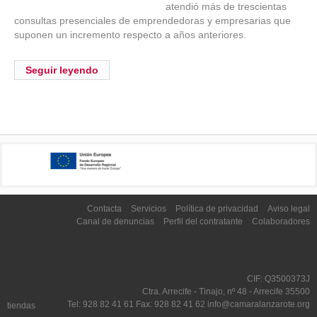
atendió más de trescientas
consultas presenciales de emprendedoras y empresarias que
suponen un incremento respecto a años anteriores.
Seguir leyendo
Contacta
Servicios
Política de privacidad
Aviso legal
Canal de denuncias
Perfil del contratante
Colaboradores
CIF: Q3500373J
Ctra. Arrecife - Tinajo, nº 48 - Arrecife 35500
Tel: 928 82 41 61 Fax: 928 82 41 62 info@camaralanzarote.org
tiendas