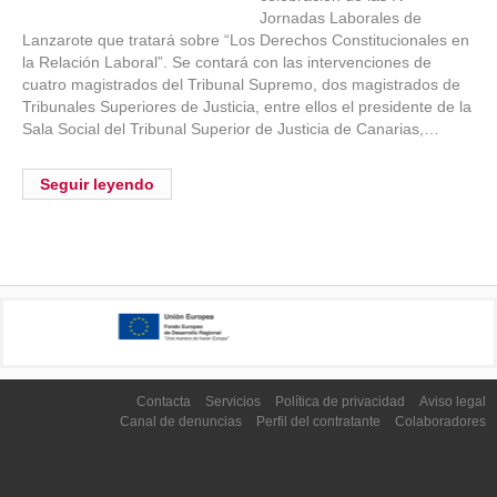
Jornadas Laborales de
Lanzarote que tratará sobre “Los Derechos Constitucionales en
la Relación Laboral”. Se contará con las intervenciones de
cuatro magistrados del Tribunal Supremo, dos magistrados de
Tribunales Superiores de Justicia, entre ellos el presidente de la
Sala Social del Tribunal Superior de Justicia de Canarias,…
Seguir leyendo
Contacta
Servicios
Política de privacidad
Aviso legal
Canal de denuncias
Perfil del contratante
Colaboradores