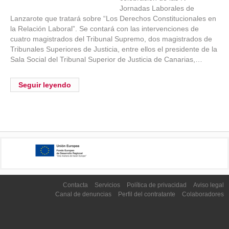
Jornadas Laborales de
Lanzarote que tratará sobre “Los Derechos Constitucionales en
la Relación Laboral”. Se contará con las intervenciones de
cuatro magistrados del Tribunal Supremo, dos magistrados de
Tribunales Superiores de Justicia, entre ellos el presidente de la
Sala Social del Tribunal Superior de Justicia de Canarias,…
Seguir leyendo
Contacta
Servicios
Política de privacidad
Aviso legal
Canal de denuncias
Perfil del contratante
Colaboradores