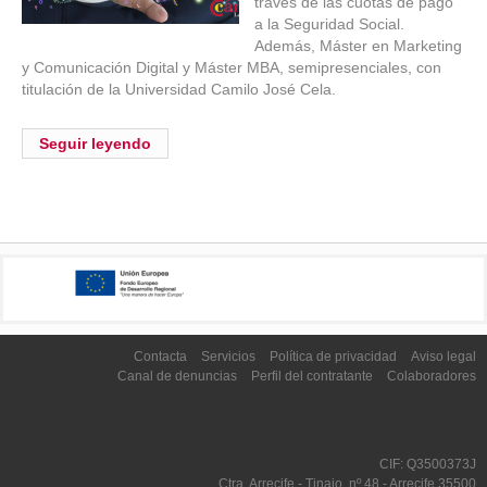
través de las cuotas de pago
a la Seguridad Social.
Además, Máster en Marketing
y Comunicación Digital y Máster MBA, semipresenciales, con
titulación de la Universidad Camilo José Cela.
Seguir leyendo
Contacta
Servicios
Política de privacidad
Aviso legal
Canal de denuncias
Perfil del contratante
Colaboradores
CIF: Q3500373J
Ctra. Arrecife - Tinajo, nº 48 - Arrecife 35500