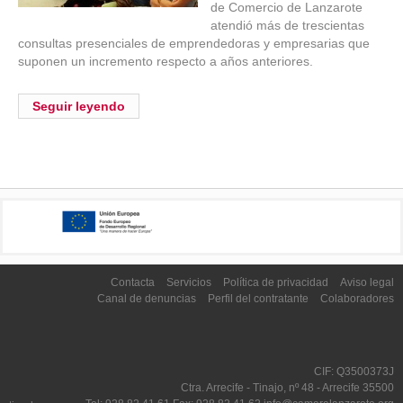
de Comercio de Lanzarote
atendió más de trescientas
consultas presenciales de emprendedoras y empresarias que
suponen un incremento respecto a años anteriores.
Seguir leyendo
Contacta
Servicios
Política de privacidad
Aviso legal
Canal de denuncias
Perfil del contratante
Colaboradores
CIF: Q3500373J
Ctra. Arrecife - Tinajo, nº 48 - Arrecife 35500