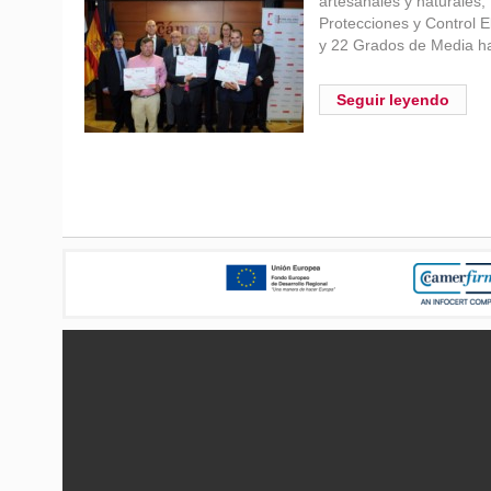
artesanales y naturales,
Protecciones y Control 
y 22 Grados de Media ha
Seguir leyendo