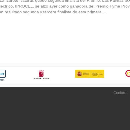
 Lanzarote Natural, quedó segunda finalista del Premio. Las Palmas G
Eléctrico, IPROCEL, se alzó ayer como ganadora del Premio Pyme Pro
n resultado segunda y tercera finalista de esta primera…
Contacta