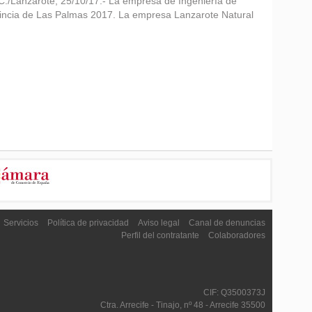
.C./Lanzarote, 25/10/17.- La empresa de Ingeniería de
vincia de Las Palmas 2017. La empresa Lanzarote Natural
Servicios
Política de privacidad
Aviso legal
Canal de denuncias
Perfil del contratante
Colaboradores
CIF: Q3500373J
Ctra. Arrecife - Tinajo, nº 48 - Arrecife 35500