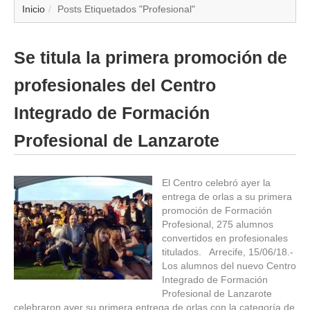
▼
Inicio
Posts Etiquetados "Profesional"
▼
Se titula la primera promoción de
▼
profesionales del Centro
▼
Integrado de Formación
Profesional de Lanzarote
▼
▼
El Centro celebró ayer la
entrega de orlas a su primera
▼
promoción de Formación
Profesional, 275 alumnos
convertidos en profesionales
▼
titulados. Arrecife, 15/06/18.-
Los alumnos del nuevo Centro
Integrado de Formación
Profesional de Lanzarote
celebraron ayer su primera entrega de orlas con la categoría de