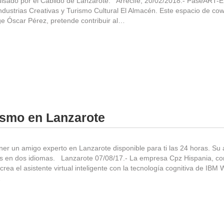
lsado por el Cabildo de Lanzarote. Arrecife, 20/02/2018.- PaseART-E 
ndustrias Creativas y Turismo Cultural El Almacén. Este espacio de cow
ge Óscar Pérez, pretende contribuir al…
rismo en Lanzarote
ner un amigo experto en Lanzarote disponible para ti las 24 horas. Su a
s en dos idiomas. Lanzarote 07/08/17.- La empresa Cpz Hispania, co
ea el asistente virtual inteligente con la tecnología cognitiva de IBM 
…