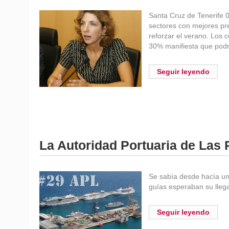
Santa Cruz de Tenerife 
sectores con mejores pr
reforzar el verano. Los 
30% manifiesta que podr
Seguir leyendo
La Autoridad Portuaria de Las 
Se sabía desde hacía un 
guías esperaban su lleg
Seguir leyendo