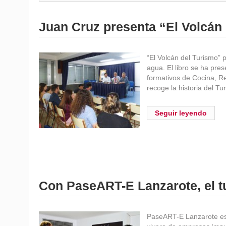
Juan Cruz presenta “El Volcán 
“El Volcán del Turismo” 
agua. El libro se ha pre
formativos de Cocina, Re
recoge la historia del T
Seguir leyendo
Con PaseART-E Lanzarote, el t
PaseART-E Lanzarote es 