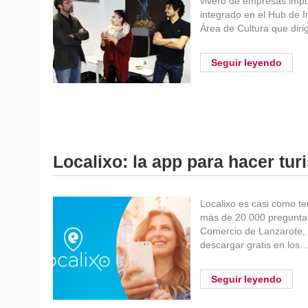
vivero de empresas impu
integrado en el Hub de I
Área de Cultura que diri
Seguir leyendo
Localixo: la app para hacer tu
Localixo es casi como te
más de 20.000 pregunta
Comercio de Lanzarote, cr
descargar gratis en los
Seguir leyendo