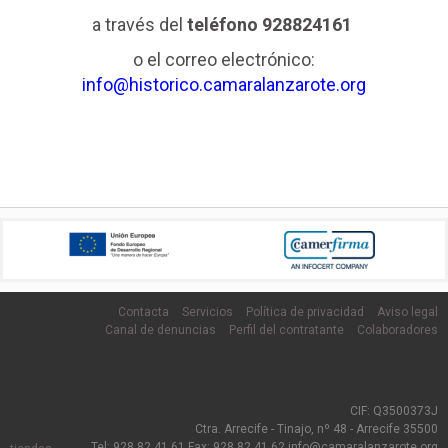
a través del
teléfono 928824161
o el correo electrónico:
info@historico.camaralanzarote.org
Contacta
Servicios
Política de privacidad
Aviso legal
Canal de denuncias
Perfil del contratante
Colaboradores
CIF: Q3500373J
Ctra. Arrecife - Tinajo, nº 48 - Arrecife 35500
Tel: 928 82 41 61 Fax: 928 82 41 62 info@camaralanzarote.org