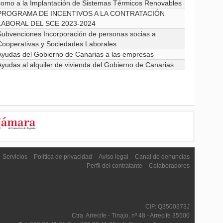
como a la Implantación de Sistemas Térmicos Renovables
PROGRAMA DE INCENTIVOS A LA CONTRATACIÓN
LABORAL DEL SCE 2023-2024
Subvenciones Incorporación de personas socias a
Cooperativas y Sociedades Laborales
Ayudas del Gobierno de Canarias a las empresas
Ayudas al alquiler de vivienda del Gobierno de Canarias
Servicios
Política de privacidad
Aviso legal
Canal de denuncias
Perfil del contratante
Colaboradores
CIF: Q3500373J
Ctra. Arrecife - Tinajo, nº 48 - Arrecife 35500