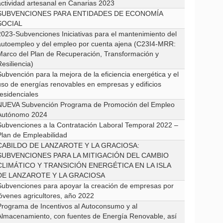
actividad artesanal en Canarias 2023
SUBVENCIONES PARA ENTIDADES DE ECONOMÍA
SOCIAL
2023-Subvenciones Iniciativas para el mantenimiento del
autoempleo y del empleo por cuenta ajena (C23I4-MRR:
Marco del Plan de Recuperación, Transformación y
esiliencia)
ubvención para la mejora de la eficiencia energética y el
uso de energías renovables en empresas y edificios
residenciales
NUEVA Subvención Programa de Promoción del Empleo
Autónomo 2024
Subvenciones a la Contratación Laboral Temporal 2022 –
Plan de Empleabilidad
CABILDO DE LANZAROTE Y LA GRACIOSA:
SUBVENCIONES PARA LA MITIGACIÓN DEL CAMBIO
CLIMÁTICO Y TRANSICIÓN ENERGÉTICA EN LA ISLA
DE LANZAROTE Y LA GRACIOSA
Subvenciones para apoyar la creación de empresas por
jóvenes agricultores, año 2022
Programa de Incentivos al Autoconsumo y al
Almacenamiento, con fuentes de Energía Renovable, así