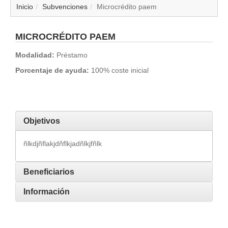
▼
Inicio
Subvenciones
Microcrédito paem
▼
MICROCRÉDITO PAEM
▼
Modalidad:
Préstamo
Porcentaje de ayuda:
100% coste inicial
▼
▼
Objetivos
▼
ñlkdjñflakjdñflkjadñlkjfñlk
▼
Beneficiarios
▼
Información