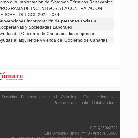
como a la Implantación de Sistemas Térmicos Renovables
PROGRAMA DE INCENTIVOS A LA CONTRATACIÓN
LABORAL DEL SCE 2023-2024
Subvenciones Incorporación de personas socias a
Cooperativas y Sociedades Laborales
Ayudas del Gobierno de Canarias a las empresas
Ayudas al alquiler de vivienda del Gobierno de Canarias
Servicios
Política de privacidad
Aviso legal
Canal de denuncias
Perfil del contratante
Colaboradores
CIF: Q3500373J
Ctra. Arrecife - Tinajo, nº 48 - Arrecife 35500