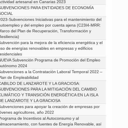
actividad artesanal en Canarias 2023
SUBVENCIONES PARA ENTIDADES DE ECONOMÍA
SOCIAL
2023-Subvenciones Iniciativas para el mantenimiento del
autoempleo y del empleo por cuenta ajena (C23I4-MRR:
Marco del Plan de Recuperación, Transformación y
esiliencia)
ubvención para la mejora de la eficiencia energética y el
uso de energías renovables en empresas y edificios
residenciales
NUEVA Subvención Programa de Promoción del Empleo
Autónomo 2024
Subvenciones a la Contratación Laboral Temporal 2022 –
Plan de Empleabilidad
CABILDO DE LANZAROTE Y LA GRACIOSA:
SUBVENCIONES PARA LA MITIGACIÓN DEL CAMBIO
CLIMÁTICO Y TRANSICIÓN ENERGÉTICA EN LA ISLA
DE LANZAROTE Y LA GRACIOSA
Subvenciones para apoyar la creación de empresas por
jóvenes agricultores, año 2022
Programa de Incentivos al Autoconsumo y al
Almacenamiento, con fuentes de Energía Renovable, así