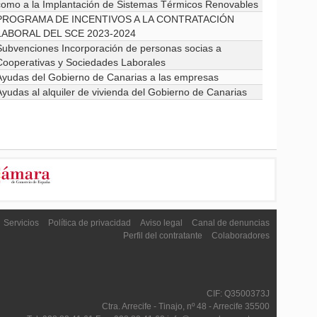
como a la Implantación de Sistemas Térmicos Renovables
PROGRAMA DE INCENTIVOS A LA CONTRATACIÓN
LABORAL DEL SCE 2023-2024
Subvenciones Incorporación de personas socias a
Cooperativas y Sociedades Laborales
Ayudas del Gobierno de Canarias a las empresas
Ayudas al alquiler de vivienda del Gobierno de Canarias
Servicios
Política de privacidad
Aviso legal
Canal de denuncias
Perfil del contratante
Colaboradores
CIF: Q3500373J
Ctra. Arrecife - Tinajo, nº 48 - Arrecife 35500