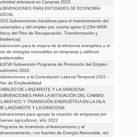
actividad artesanal en Canarias 2023
SUBVENCIONES PARA ENTIDADES DE ECONOMÍA
SOCIAL
2023-Subvenciones Iniciativas para el mantenimiento del
autoempleo y del empleo por cuenta ajena (C23I4-MRR:
Marco del Plan de Recuperación, Transformación y
esiliencia)
ubvención para la mejora de la eficiencia energética y el
uso de energías renovables en empresas y edificios
residenciales
NUEVA Subvención Programa de Promoción del Empleo
Autónomo 2024
Subvenciones a la Contratación Laboral Temporal 2022 –
Plan de Empleabilidad
CABILDO DE LANZAROTE Y LA GRACIOSA:
SUBVENCIONES PARA LA MITIGACIÓN DEL CAMBIO
CLIMÁTICO Y TRANSICIÓN ENERGÉTICA EN LA ISLA
DE LANZAROTE Y LA GRACIOSA
Subvenciones para apoyar la creación de empresas por
jóvenes agricultores, año 2022
Programa de Incentivos al Autoconsumo y al
Almacenamiento, con fuentes de Energía Renovable, así