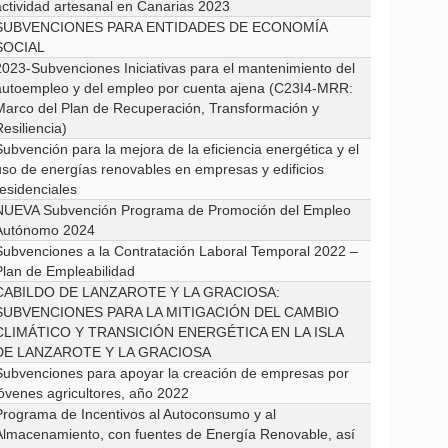
actividad artesanal en Canarias 2023
SUBVENCIONES PARA ENTIDADES DE ECONOMÍA
SOCIAL
2023-Subvenciones Iniciativas para el mantenimiento del
autoempleo y del empleo por cuenta ajena (C23I4-MRR:
Marco del Plan de Recuperación, Transformación y
esiliencia)
ubvención para la mejora de la eficiencia energética y el
uso de energías renovables en empresas y edificios
residenciales
NUEVA Subvención Programa de Promoción del Empleo
Autónomo 2024
Subvenciones a la Contratación Laboral Temporal 2022 –
Plan de Empleabilidad
CABILDO DE LANZAROTE Y LA GRACIOSA:
SUBVENCIONES PARA LA MITIGACIÓN DEL CAMBIO
CLIMÁTICO Y TRANSICIÓN ENERGÉTICA EN LA ISLA
DE LANZAROTE Y LA GRACIOSA
Subvenciones para apoyar la creación de empresas por
jóvenes agricultores, año 2022
Programa de Incentivos al Autoconsumo y al
Almacenamiento, con fuentes de Energía Renovable, así